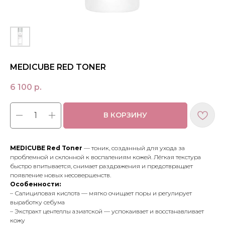
MEDICUBE RED TONER
6 100
р.
В КОРЗИНУ
MEDICUBE Red Toner
— тоник, созданный для ухода за
проблемной и склонной к воспалениям кожей. Лёгкая текстура
быстро впитывается, снимает раздражения и предотвращает
появление новых несовершенств.
Особенности:
– Салициловая кислота — мягко очищает поры и регулирует
выработку себума
МЕНЮ
ПОКУПАТЕЛЯМ
– Экстракт центеллы азиатской — успокаивает и восстанавливает
в наличии
доставка и оплата
кожу