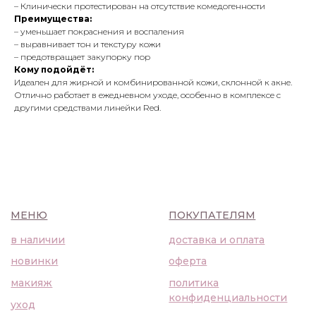
– Клинически протестирован на отсутствие комедогенности
новинки
оферта
Преимущества:
макияж
политика
– уменьшает покраснения и воспаления
конфиденциальности
уход
– выравнивает тон и текстуру кожи
– предотвращает закупорку пор
О НАС
Кому подойдёт:
Идеален для жирной и комбинированной кожи, склонной к акне.
контакты
Отлично работает в ежедневном уходе, особенно в комплексе с
WhatsApp
info@bbbeautybuyer.com
другими средствами линейки Red.
Telegram
+7 (919) 992-25-45
Москва, Большая Бронная,
23с1