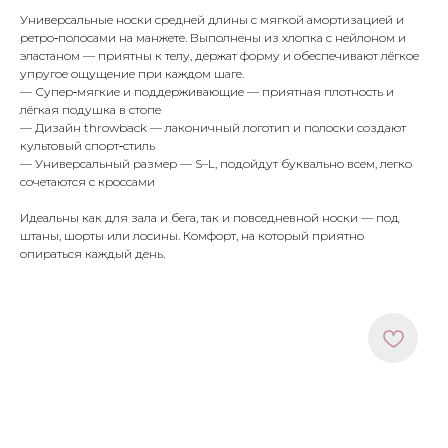
Универсальные носки средней длины с мягкой амортизацией и
ретро‑полосами на манжете. Выполнены из хлопка с нейлоном и
эластаном — приятны к телу, держат форму и обеспечивают лёгкое
упругое ощущение при каждом шаге.
— Супер‑мягкие и поддерживающие — приятная плотность и
лёгкая подушка в стопе
— Дизайн throwback — лаконичный логотип и полоски создают
культовый спорт‑стиль
— Универсальный размер — S–L, подойдут буквально всем, легко
сочетаются с кроссами
Идеальны как для зала и бега, так и повседневной носки — под
штаны, шорты или лосины. Комфорт, на который приятно
опираться каждый день.