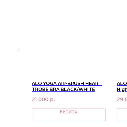
NCE
ALO YOGA AIR-BRUSH HEART
ALO 
TROBE BRA BLACK/WHITE
High
21 000
р.
29 
КУПИТЬ