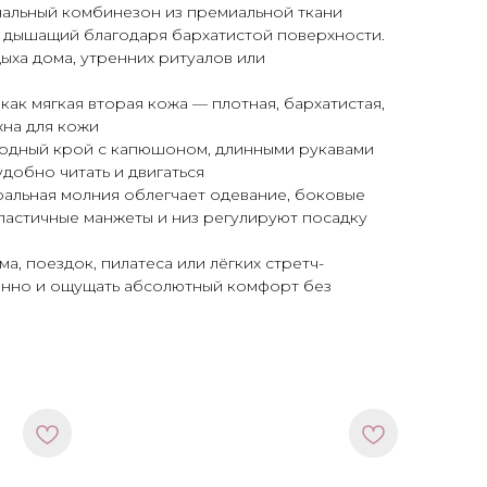
нальный комбинезон из премиальной ткани
 но дышащий благодаря бархатистой поверхности.
ыха дома, утренних ритуалов или
 как мягкая вторая кожа — плотная, бархатистая,
жна для кожи
одный крой с капюшоном, длинными рукавами
добно читать и двигаться
ральная молния облегчает одевание, боковые
эластичные манжеты и низ регулируют посадку
ма, поездок, пилатеса или лёгких стретч-
анно и ощущать абсолютный комфорт без