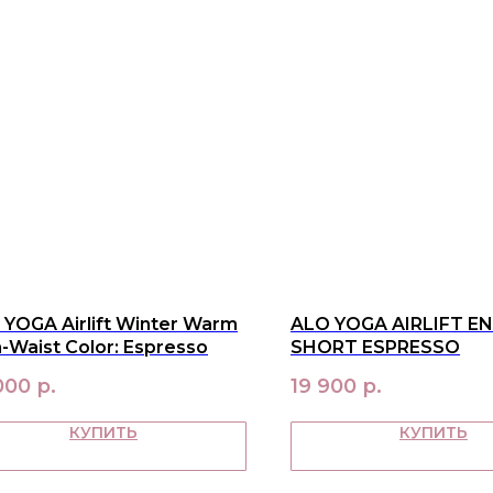
YOGA Airlift Winter Warm
ALO YOGA AIRLIFT E
-Waist Color: Espresso
SHORT ESPRESSO
000
р.
19 900
р.
КУПИТЬ
КУПИТЬ