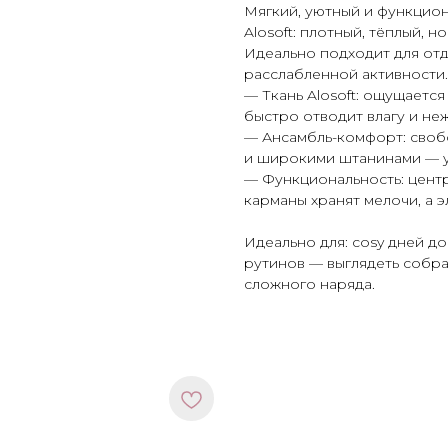
Мягкий, уютный и функцио
Alosoft: плотный, тёплый,
Идеально подходит для отд
расслабленной активности.
— Ткань Alosoft: ощущается
быстро отводит влагу и не
— Ансамбль-комфорт: своб
и широкими штанинами — у
— Функциональность: цент
карманы хранят мелочи, а 
Идеально для: cosy дней до
рутинов — выглядеть собр
сложного наряда.