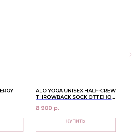
NERGY
ALO YOGA UNISEX HALF-CREW
ALO
THROWBACK SOCK ОТТЕНОК
Nec
WHITE/LIGHT PROVENCE
8 900
р.
27 
BLUE
КУПИТЬ