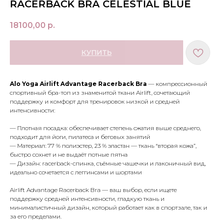
RACERBACK BRA CELESTIAL BLUE
18100,00
р.
КУПИТЬ
Alo Yoga Airlift Advantage Racerback Bra
— компрессионный
спортивный бра-топ из знаменитой ткани Airlift, сочетающий
поддержку и комфорт для тренировок низкой и средней
интенсивности:
— Плотная посадка: обеспечивает степень сжатия выше среднего,
подходит для йоги, пилатеса и беговых занятий
— Материал: 77 % полиэстер, 23 % эластан — ткань “вторая кожа”,
быстро сохнет и не выдаёт потные пятна
МЕНЮ
ПОКУПАТЕЛЯМ
— Дизайн: racerback-спинка, съёмные чашечки и лаконичный вид,
в наличии
доставка и оплата
идеально сочетается с леггинсами и шортами
новинки
оферта
Airlift Advantage Racerback Bra — ваш выбор, если ищете
макияж
политика
поддержку средней интенсивности, гладкую ткань и
конфиденциальности
уход
минималистичный дизайн, который работает как в спортзале, так и
за его пределами.