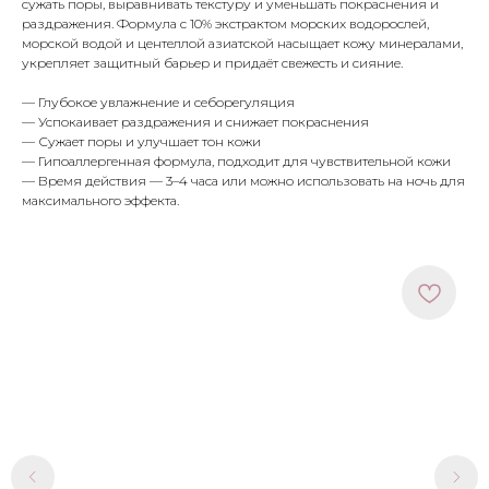
сужать поры, выравнивать текстуру и уменьшать покраснения и
раздражения. Формула с 10% экстрактом морских водорослей,
морской водой и центеллой азиатской насыщает кожу минералами,
укрепляет защитный барьер и придаёт свежесть и сияние.
— Глубокое увлажнение и себорегуляция
— Успокаивает раздражения и снижает покраснения
— Сужает поры и улучшает тон кожи
— Гипоаллергенная формула, подходит для чувствительной кожи
— Время действия — 3–4 часа или можно использовать на ночь для
максимального эффекта.
МЕНЮ
ПОКУПАТЕЛЯМ
в наличии
доставка и оплата