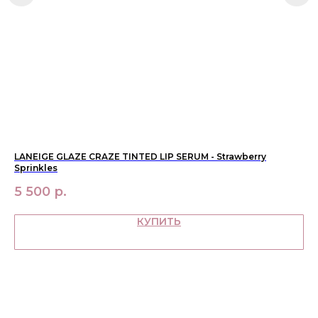
новинки
оферта
макияж
политика
конфиденциальности
уход
О НАС
контакты
WhatsApp
info@bbbeautybuyer.com
Telegram
+7 (919) 992-25-45
Москва, Большая Бронная,
LANEIGE GLAZE CRAZE TINTED LIP SERUM - Strawberry
CH
23с1
Sprinkles
(FA
5 500
р.
11
КУПИТЬ