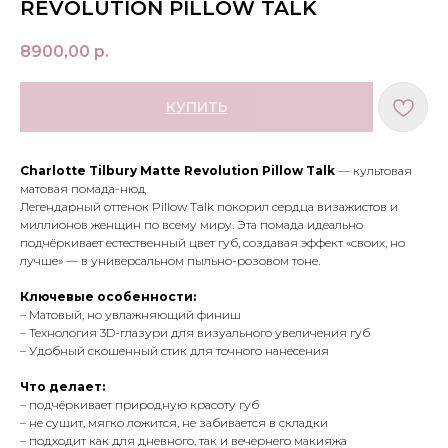
REVOLUTION PILLOW TALK
8900,00
р.
КУПИТЬ
Charlotte Tilbury Matte Revolution Pillow Talk
— культовая
матовая помада-нюд
Легендарный оттенок Pillow Talk покорил сердца визажистов и
миллионов женщин по всему миру. Эта помада идеально
подчёркивает естественный цвет губ, создавая эффект «своих, но
лучше» — в универсальном пыльно-розовом тоне.
Ключевые особенности:
– Матовый, но увлажняющий финиш
– Технология 3D-глазури для визуального увеличения губ
– Удобный скошенный стик для точного нанесения
МЕНЮ
ПОКУПАТЕЛЯМ
Что делает:
в наличии
доставка и оплата
– подчёркивает природную красоту губ
новинки
оферта
– не сушит, мягко ложится, не забивается в складки
макияж
политика
– подходит как для дневного, так и вечернего макияжа
конфиденциальности