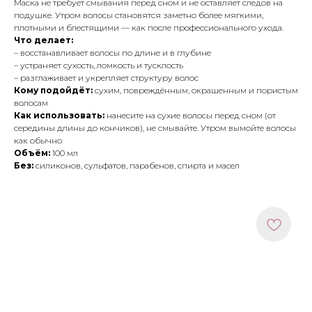
Маска не требует смывания перед сном и не оставляет следов на
подушке. Утром волосы становятся заметно более мягкими,
плотными и блестящими — как после профессионального ухода.
Что делает:
– восстанавливает волосы по длине и в глубине
– устраняет сухость, ломкость и тусклость
– разглаживает и укрепляет структуру волос
Кому подойдёт:
сухим, повреждённым, окрашенным и пористым
волосам
Как использовать:
нанесите на сухие волосы перед сном (от
середины длины до кончиков), не смывайте. Утром вымойте волосы
как обычно
Объём:
100 мл
Без:
силиконов, сульфатов, парабенов, спирта и масел
МЕНЮ
ПОКУПАТЕЛЯМ