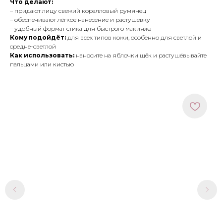
Что делают:
– придают лицу свежий коралловый румянец
– обеспечивают лёгкое нанесение и растушёвку
– удобный формат стика для быстрого макияжа
Кому подойдёт:
для всех типов кожи, особенно для светлой и
средне-светлой
Как использовать:
наносите на яблочки щёк и растушёвывайте
пальцами или кистью
МЕНЮ
ПОКУПАТЕЛЯМ
в наличии
доставка и оплата
новинки
оферта