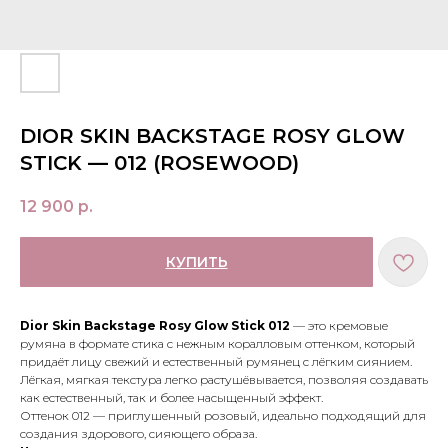
DIOR SKIN BACKSTAGE ROSY GLOW
STICK — 012 (ROSEWOOD)
12 900
р.
КУПИТЬ
Dior Skin Backstage Rosy Glow Stick 012
— это кремовые
румяна в формате стика с нежным коралловым оттенком, который
придаёт лицу свежий и естественный румянец с лёгким сиянием.
Лёгкая, мягкая текстура легко растушёвывается, позволяя создавать
как естественный, так и более насыщенный эффект.
Оттенок 012 — приглушенный розовый, идеально подходящий для
создания здорового, сияющего образа.