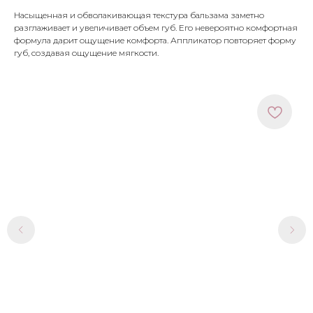
Насыщенная и обволакивающая текстура бальзама заметно
разглаживает и увеличивает объем губ. Его невероятно комфортная
формула дарит ощущение комфорта. Аппликатор повторяет форму
губ, создавая ощущение мягкости.
МЕНЮ
ПОКУПАТЕЛЯМ
в наличии
доставка и оплата
новинки
оферта
макияж
политика
конфиденциальности
уход