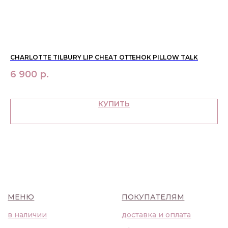
О НАС
контакты
WhatsApp
info@bbbeautybuyer.com
Telegram
+7 (919) 992-25-45
CHARLOTTE TILBURY LIP CHEAT ОТТЕНОК PILLOW TALK
RH
Москва, Большая Бронная,
6 900
р.
6
23с1
КУПИТЬ