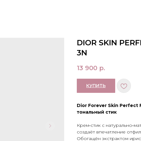
DIOR SKIN PER
3N
13 900
р.
КУПИТЬ
Dior Forever Skin Perfec
тональный стик
Крем‑стик с натурально‑ма
создаёт впечатление отфил
Обогащён экстрактом ирис