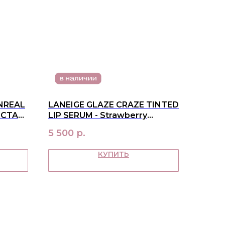
NREAL
LANEIGE GLAZE CRAZE TINTED
ECTAR
LIP SERUM - Strawberry
MELON
Sprinkles
5 500
р.
КУПИТЬ
ПАТЕЛЯМ
ка и оплата