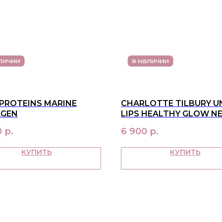
 PROTEINS MARINE
CHARLOTTE TILBURY U
AGEN
LIPS HEALTHY GLOW N
ОТТЕНОК PINK WATER
0
р.
6 900
р.
КУПИТЬ
КУПИТЬ
О НАС
ПОКУ
контакты
достав