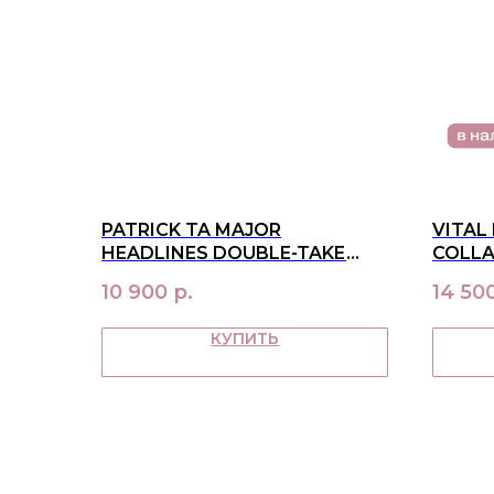
PATRICK TA MAJOR
VITAL
HEADLINES DOUBLE-TAKE
COLL
CRÈME & POWDER BLUSH DUO
10 900
р.
14 50
SHE'S FLUSHED
КУПИТЬ
МЕНЮ
в наличии