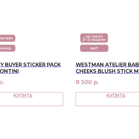
Y BUYER STICKER PACK
WESTMAN ATELIER BAB
ONTINI
CHEEKS BLUSH STICK M
ОТТЕНОК PETAL
р.
8 500
р.
КУПИТЬ
КУПИТЬ
О НАС
ПОКУ
контакты
достав