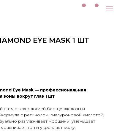
DIAMOND EYE MASK 1 ШТ
Diamond Eye Mask — профессиональная
 зоны вокруг глаз 1 шт
й патч с технологией био‑целлюлозы и
 Формула с ретинолом, гиалуроновой кислотой,
изуально разглаживает морщины, уменьшает
выравнивает тон и укрепляет кожу.