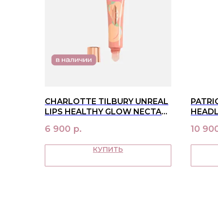
CHARLOTTE TILBURY UNREAL
PATRI
LIPS HEALTHY GLOW NECTAR
HEADL
ОТТЕНОК PURE PEACH
CRÈME
6 900
р.
10 90
SOFT 
КУПИТЬ
МЕНЮ
в наличии