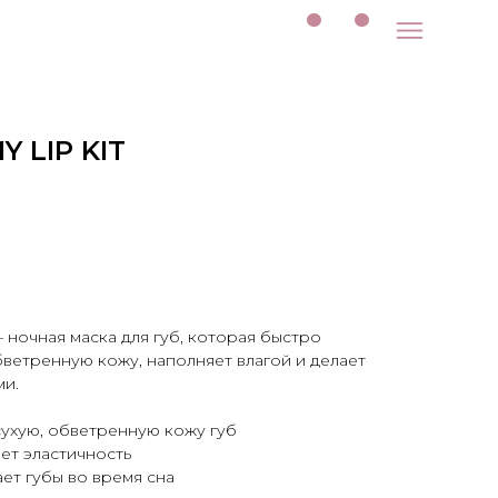
 LIP KIT
 ночная маска для губ, которая быстро
бветренную кожу, наполняет влагой и делает
ми.
сухую, обветренную кожу губ
ает эластичность
ает губы во время сна