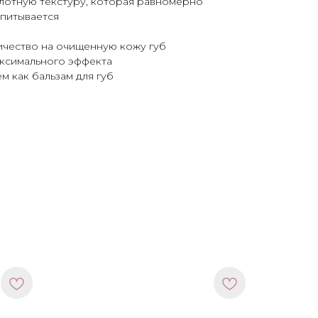
плотную текстуру, которая равномерно
впитывается
ичество на очищенную кожу губ
максимального эффекта
м как бальзам для губ