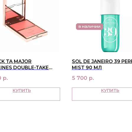
CK TA MAJOR
SOL DE JANEIRO 39 PE
INES DOUBLE-TAKE
MIST 90 МЛ
 & POWDER BLUSH DUO
0
р.
5 700
р.
LAUNCH
КУПИТЬ
КУПИТЬ
О НАС
ПОКУ
контакты
достав