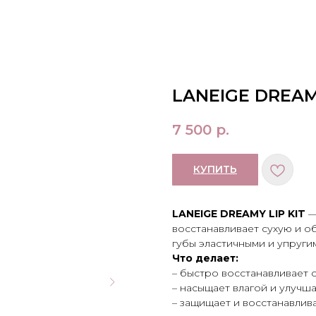
LANEIGE DREAMY
7 500
р.
КУПИТЬ
LANEIGE DREAMY LIP KIT
—
восстанавливает сухую и о
губы эластичными и упруги
Что делает:
– быстро восстанавливает 
– насыщает влагой и улучш
– защищает и восстанавлив