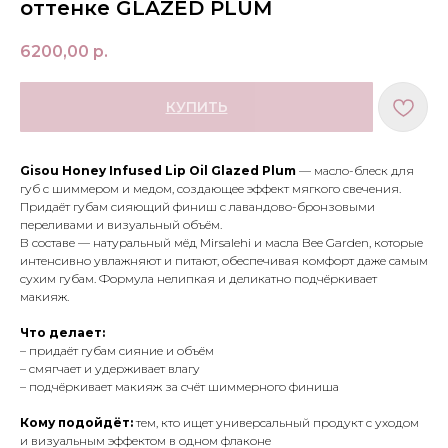
оттенке GLAZED PLUM
6200,00
р.
КУПИТЬ
Gisou Honey Infused Lip Oil Glazed Plum
— масло-блеск для
губ с шиммером и медом, создающее эффект мягкого свечения.
Придаёт губам сияющий финиш с лавандово-бронзовыми
переливами и визуальный объём.
В составе — натуральный мёд Mirsalehi и масла Bee Garden, которые
интенсивно увлажняют и питают, обеспечивая комфорт даже самым
сухим губам. Формула нелипкая и деликатно подчёркивает
макияж.
Что делает:
– придаёт губам сияние и объём
МЕНЮ
ПОКУПАТЕЛЯМ
– смягчает и удерживает влагу
– подчёркивает макияж за счёт шиммерного финиша
в наличии
доставка и оплата
новинки
оферта
Кому подойдёт:
тем, кто ищет универсальный продукт с уходом
макияж
политика
и визуальным эффектом в одном флаконе
конфиденциальности