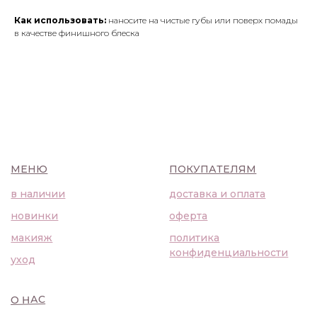
уход
Как использовать:
наносите на чистые губы или поверх помады
в качестве финишного блеска
О НАС
контакты
WhatsApp
info@bbbeautybuyer.com
Telegram
+7 (919) 992-25-45
Москва, Большая Бронная,
23с1