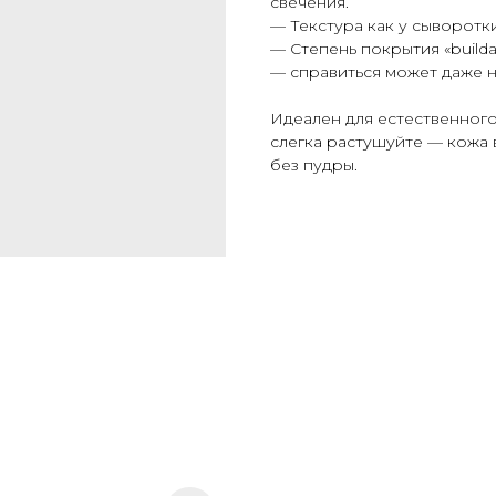
свечения.
— Текстура как у сыворотк
— Степень покрытия «builda
— справиться может даже 
Идеален для естественного
слегка растушуйте — кожа 
без пудры.