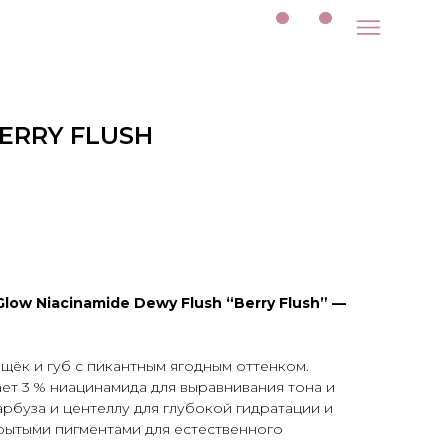
ERRY FLUSH
low Niacinamide Dewy Flush “Berry Flush” —
 щёк и губ с пикантным ягодным оттенком.
ет 3 % ниацинамида для выравнивания тона и
арбуза и центеллу для глубокой гидратации и
рытыми пигментами для естественного