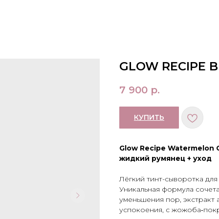
GLOW RECIPE B
7 900
р.
КУПИТЬ
Glow Recipe Watermelon G
жидкий румянец + уход
Лёгкий тинт-сыворотка для
Уникальная формула сочета
уменьшения пор, экстракт 
успокоения, с жожоба‑пок