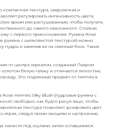
компактная текстура, сверхлегкая и
зволяет регулировать интенсивность цвета,
олее ярким или растушеванным, чтобы получить
стественного до самого изысканного. Стойкая
кожу с первого прикосновения. Румяна Rose
вые румяна с шелковистой текстурой) можно
ку пудры и заменив ее на сменный блок. Такие
.
ным от центра зеркалом, созданный Пьером
золотом белую гальку и отличается легкостью,
повсюду. Это подлинный предмет от Hermès в
 Rose Hermès Silky Blush (пудровые румяна с
носят свободно, как будто рисуя лицо, чтобы
ерхлегкая текстура позволяет дозировать цвет,
но играя, следуя своим эмоциям и настроению.
а: нанести под скулами, затем оставшимися