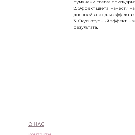
румянами слегка припудрит
2. Эффект цвета: нанести 
дневной свет для эффекта 
3. Скульптурный эффект: на
результата.
О НАС
ПОКУ
контакты
достав
WhatsApp
оферт
Telegram
полит
Москва, Большая Бронная, 23с1
+7 (91