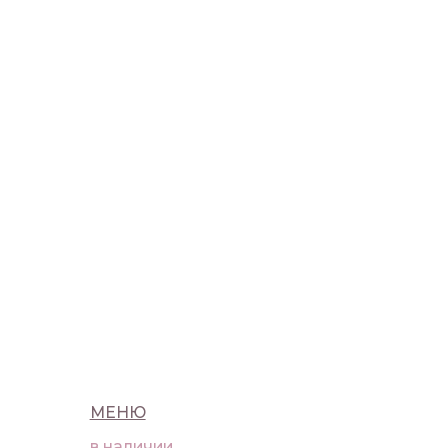
МЕНЮ
в наличии
новинки
макияж
уход