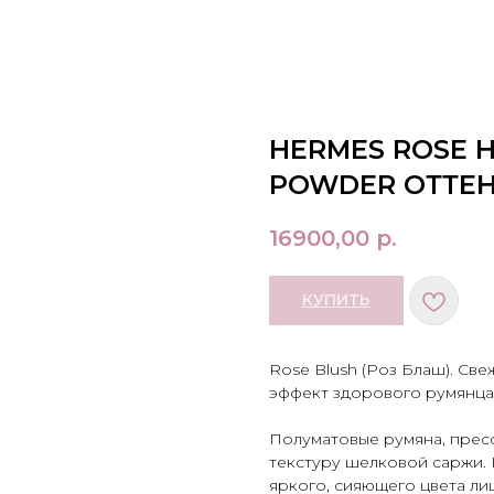
HERMES ROSE H
POWDER ОТТЕН
16900,00
р.
КУПИТЬ
Rose Blush (Роз Блаш). Св
эффект здорового румянца
Полуматовые румяна, прес
текстуру шелковой саржи. 
яркого, сияющего цвета лиц