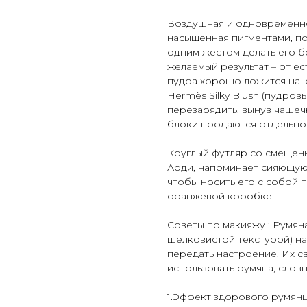
Воздушная и одновременно 
насыщенная пигментами, по
одним жестом делать его б
желаемый результат – от е
пудра хорошо ложится на 
Hermès Silky Blush (пудро
перезарядить, вынув чашеч
блоки продаются отдельно
Круглый футляр со смещен
Арди, напоминает сияющую 
чтобы носить его с собой 
оранжевой коробке.
Советы по макияжу : Румяна
шелковистой текстурой) на
передать настроение. Их св
использовать румяна, слов
1.Эффект здорового румянц