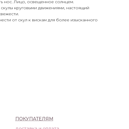
ь нос. Лицо, освещенное солнцем.
на скулы круговыми движениями, настоящий
свежести.
нести от скул к вискам для более изысканного
ПАТЕЛЯМ
ка и оплата
а
ика конфиденциальности
9) 992-25-45