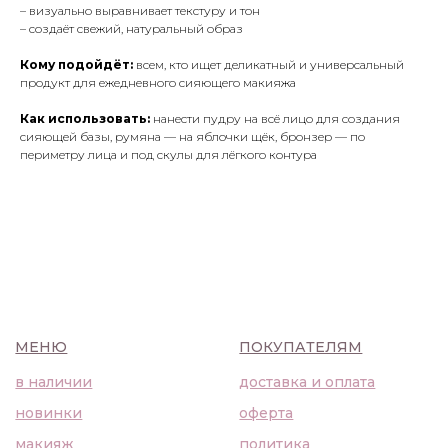
– визуально выравнивает текстуру и тон
в наличии
доставка и оплата
– создаёт свежий, натуральный образ
новинки
оферта
макияж
политика
Кому подойдёт:
всем, кто ищет деликатный и универсальный
конфиденциальности
продукт для ежедневного сияющего макияжа
уход
Как использовать:
нанести пудру на всё лицо для создания
О НАС
сияющей базы, румяна — на яблочки щёк, бронзер — по
контакты
периметру лица и под скулы для лёгкого контура
WhatsApp
info@bbbeautybuyer.com
Telegram
+7 (919) 992-25-45
Москва, Большая Бронная,
23с1