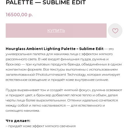
PALETTE — SUBLIME EDIT
16500,00
р.
КУПИТЬ
Hourglass Ambient Lighting Palette – Sublime Edit
— это
универсальная палетка для макияжа лица с эффектом мягкого
рассеянного света. В неё входят финишная пудра, румяна и
бронзер — три культовых продукта бренда, объединённых в одном
компактном формате. Все текстуры выполнены с использованием
запатентованной Photoluminescent Technology, которая имитирует
естественное освещение и придаёт коже внутреннее сияние.
Пудра выравнивает тон и создаёт «мягкий фокус», румяна освежают
и придают цвет, а бронзер добавляет лёгкое тепло и объем, делая
черты лица более выразительными. Оттенки идеально сочетаются
между собой и легко наслаиваются — для естественного и
сияющего макияжа.
Что делает:
– придаёт коже эффект мягкого свечения
МЕНЮ
ПОКУПАТЕЛЯМ