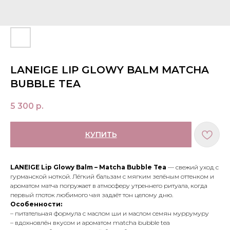
LANEIGE LIP GLOWY BALM MATCHA
BUBBLE TEA
5 300
р.
КУПИТЬ
LANEIGE Lip Glowy Balm – Matcha Bubble Tea
— свежий уход с
гурманской ноткой. Лёгкий бальзам с мягким зелёным оттенком и
ароматом матча погружает в атмосферу утреннего ритуала, когда
первый глоток любимого чая задаёт тон целому дню.
Особенности:
– питательная формула с маслом ши и маслом семян муррумуру
– вдохновлён вкусом и ароматом matcha bubble tea