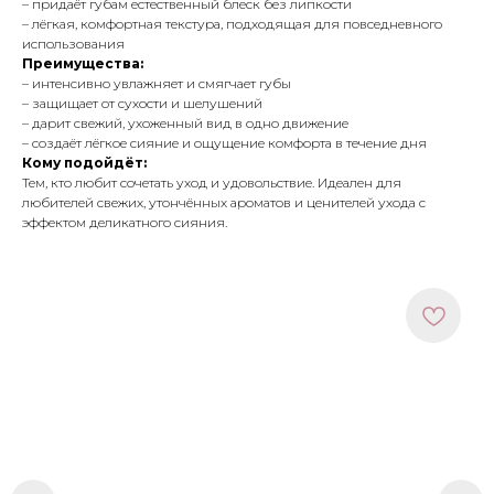
– придаёт губам естественный блеск без липкости
– лёгкая, комфортная текстура, подходящая для повседневного
использования
Преимущества:
– интенсивно увлажняет и смягчает губы
– защищает от сухости и шелушений
– дарит свежий, ухоженный вид в одно движение
– создаёт лёгкое сияние и ощущение комфорта в течение дня
Кому подойдёт:
Тем, кто любит сочетать уход и удовольствие. Идеален для
любителей свежих, утончённых ароматов и ценителей ухода с
эффектом деликатного сияния.
МЕНЮ
ПОКУПАТЕЛЯМ
в наличии
доставка и оплата