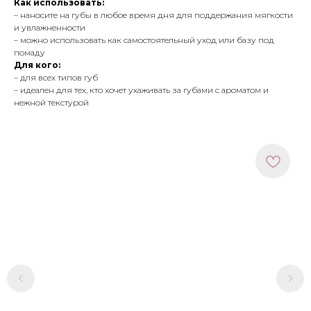
Как использовать:
– наносите на губы в любое время дня для поддержания мягкости
и увлажненности
– можно использовать как самостоятельный уход или базу под
помаду
Для кого:
– для всех типов губ
– идеален для тех, кто хочет ухаживать за губами с ароматом и
нежной текстурой
МЕНЮ
ПОКУПАТЕЛЯМ
в наличии
доставка и оплата
новинки
оферта