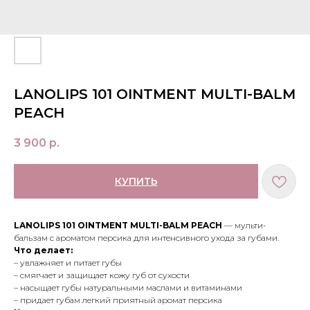
LANOLIPS 101 OINTMENT MULTI-BALM
PEACH
3 900
р.
КУПИТЬ
LANOLIPS 101 OINTMENT MULTI-BALM PEACH
— мульти-
бальзам с ароматом персика для интенсивного ухода за губами.
Что делает:
– увлажняет и питает губы
– смягчает и защищает кожу губ от сухости
– насыщает губы натуральными маслами и витаминами
– придает губам легкий приятный аромат персика