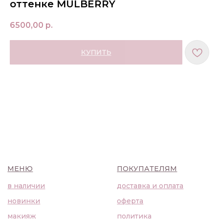
оттенке MULBERRY
6500,00
р.
КУПИТЬ
МЕНЮ
ПОКУПАТЕЛЯМ
в наличии
доставка и оплата
новинки
оферта
макияж
политика
конфиденциальности
уход
О НАС
контакты
WhatsApp
info@bbbeautybuyer.com
Telegram
+7 (919) 992-25-45
Москва, Большая Бронная,
23с1