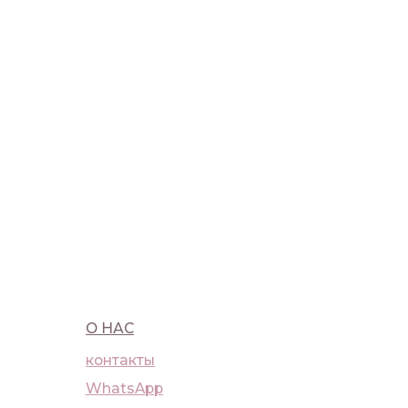
О НАС
ПОКУ
контакты
достав
WhatsApp
оферт
Telegram
полит
Москва, Большая Бронная, 23с1
+7 (91