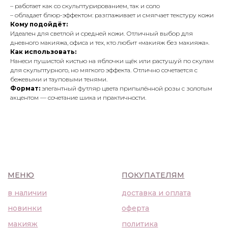
– работает как со скульптурированием, так и соло
в наличии
доставка и оплата
– обладает блюр-эффектом: разглаживает и смягчает текстуру кожи
новинки
оферта
Кому подойдёт:
макияж
политика
Идеален для светлой и средней кожи. Отличный выбор для
конфиденциальности
уход
дневного макияжа, офиса и тех, кто любит «макияж без макияжа».
Как использовать:
Нанеси пушистой кистью на яблочки щёк или растушуй по скулам
О НАС
для скульптурного, но мягкого эффекта. Отлично сочетается с
контакты
бежевыми и тауповыми тенями.
WhatsApp
info@bbbeautybuyer.com
Формат:
элегантный футляр цвета припылённой розы с золотым
Telegram
+7 (919) 992-25-45
акцентом — сочетание шика и практичности.
Москва, Большая Бронная,
23с1