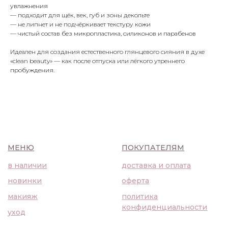
увлажнения
макияж
политика
— подходит для щёк, век, губ и зоны декольте
конфиденциальности
уход
— не липнет и не подчёркивает текстуру кожи
— чистый состав без микропластика, силиконов и парабенов
О НАС
Идеален для создания естественного глянцевого сияния в духе
контакты
«clean beauty» — как после отпуска или лёгкого утреннего
WhatsApp
info@bbbeautybuyer.com
пробуждения.
Telegram
+7 (919) 992-25-45
Москва, Большая Бронная,
23с1