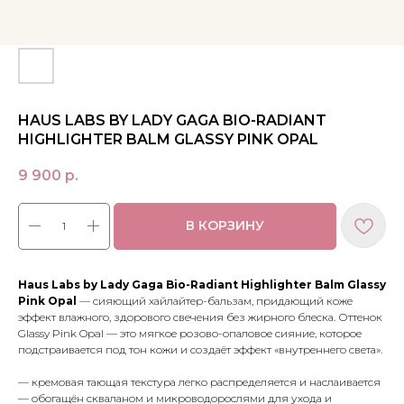
HAUS LABS BY LADY GAGA BIO-RADIANT
HIGHLIGHTER BALM GLASSY PINK OPAL
9 900
р.
В КОРЗИНУ
Haus Labs by Lady Gaga Bio-Radiant Highlighter Balm Glassy
Pink Opal
— сияющий хайлайтер-бальзам, придающий коже
эффект влажного, здорового свечения без жирного блеска. Оттенок
Glassy Pink Opal — это мягкое розово-опаловое сияние, которое
подстраивается под тон кожи и создаёт эффект «внутреннего света».
МЕНЮ
ПОКУПАТЕЛЯМ
— кремовая тающая текстура легко распределяется и наслаивается
в наличии
доставка и оплата
— обогащён скваланом и микроводорослями для ухода и
новинки
оферта