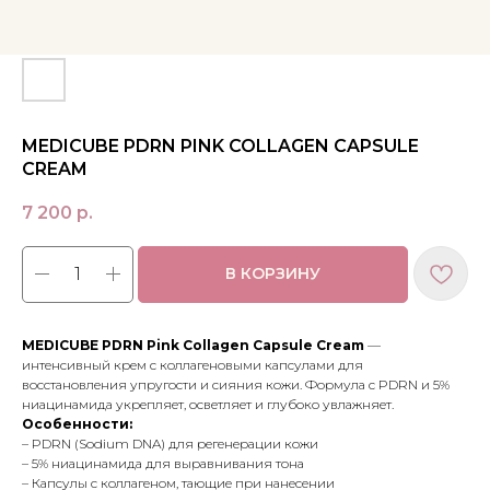
MEDICUBE PDRN PINK COLLAGEN CAPSULE
CREAM
7 200
р.
В КОРЗИНУ
MEDICUBE PDRN Pink Collagen Capsule Cream
—
интенсивный крем с коллагеновыми капсулами для
восстановления упругости и сияния кожи. Формула с PDRN и 5%
ниацинамида укрепляет, осветляет и глубоко увлажняет.
МЕНЮ
ПОКУПАТЕЛЯМ
Особенности:
– PDRN (Sodium DNA) для регенерации кожи
в наличии
доставка и оплата
– 5% ниацинамида для выравнивания тона
новинки
оферта
– Капсулы с коллагеном, тающие при нанесении