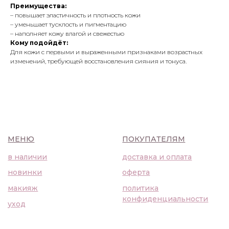
макияж
политика
Преимущества:
конфиденциальности
– повышает эластичность и плотность кожи
уход
– уменьшает тусклость и пигментацию
– наполняет кожу влагой и свежестью
О НАС
Кому подойдёт:
контакты
Для кожи с первыми и выраженными признаками возрастных
WhatsApp
info@bbbeautybuyer.com
изменений, требующей восстановления сияния и тонуса.
Telegram
+7 (919) 992-25-45
Москва, Большая Бронная,
23с1