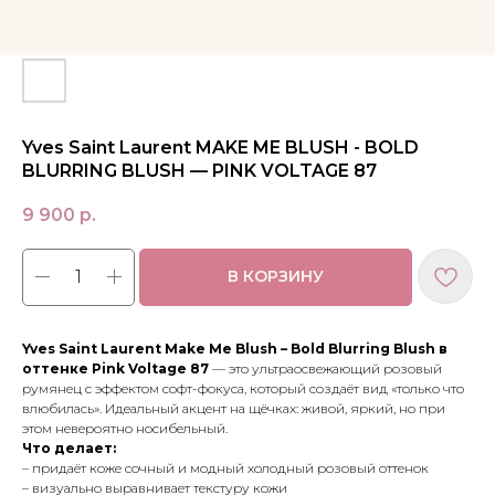
Yves Saint Laurent MAKE ME BLUSH - BOLD
BLURRING BLUSH — PINK VOLTAGE 87
9 900
р.
В КОРЗИНУ
Yves Saint Laurent Make Me Blush – Bold Blurring Blush в
оттенке Pink Voltage 87
— это ультраосвежающий розовый
румянец с эффектом софт-фокуса, который создаёт вид «только что
влюбилась». Идеальный акцент на щёчках: живой, яркий, но при
этом невероятно носибельный.
Что делает:
– придаёт коже сочный и модный холодный розовый оттенок
МЕНЮ
ПОКУПАТЕЛЯМ
– визуально выравнивает текстуру кожи