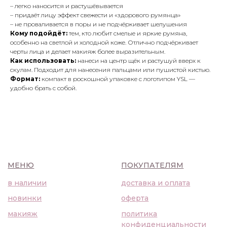
в наличии
доставка и оплата
– легко наносится и растушёвывается
новинки
оферта
– придаёт лицу эффект свежести и «здорового румянца»
макияж
политика
– не проваливается в поры и не подчёркивает шелушения
конфиденциальности
Кому подойдёт:
тем, кто любит смелые и яркие румяна,
уход
особенно на светлой и холодной коже. Отлично подчёркивает
черты лица и делает макияж более выразительным.
О НАС
Как использовать:
нанеси на центр щёк и растушуй вверх к
контакты
скулам. Подходит для нанесения пальцами или пушистой кистью.
WhatsApp
info@bbbeautybuyer.com
Формат:
компакт в роскошной упаковке с логотипом YSL —
удобно брать с собой.
Telegram
+7 (919) 992-25-45
Москва, Большая Бронная,
23с1