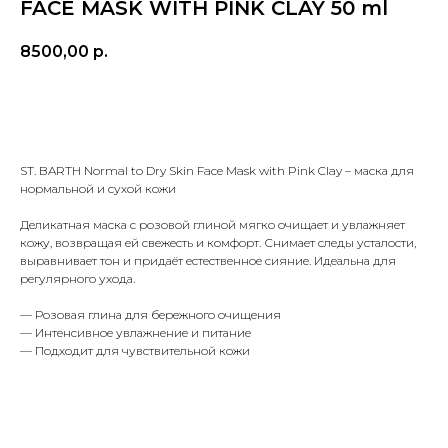
FACE MASK WITH PINK CLAY 50 ml
8500,00
р.
В КОРЗИНУ
ST. BARTH Normal to Dry Skin Face Mask with Pink Clay – маска для
нормальной и сухой кожи
Деликатная маска с розовой глиной мягко очищает и увлажняет
МЕНЮ
ПОКУПАТЕЛЯМ
кожу, возвращая ей свежесть и комфорт. Снимает следы усталости,
в наличии
доставка и оплата
выравнивает тон и придаёт естественное сияние. Идеальна для
регулярного ухода.
новинки
оферта
макияж
политика
— Розовая глина для бережного очищения
конфиденциальности
уход
— Интенсивное увлажнение и питание
— Подходит для чувствительной кожи
О НАС
контакты
WhatsApp
info@bbbeautybuyer.com
Telegram
+7 (919) 992-25-45