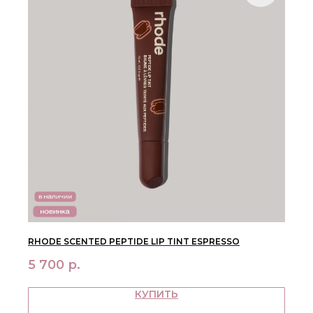
МЕНЮ
ПОКУПАТЕЛЯМ
в наличии
доставка и оплата
новинки
оферта
макияж
политика
конфиденциальности
уход
О НАС
контакты
RHODE SCENTED PEPTIDE LIP TINT ESPRESSO
WhatsApp
info@bbbeautybuyer.com
Telegram
+7 (919) 992-25-45
5 700
р.
Москва, Большая Бронная,
КУПИТЬ
23с1