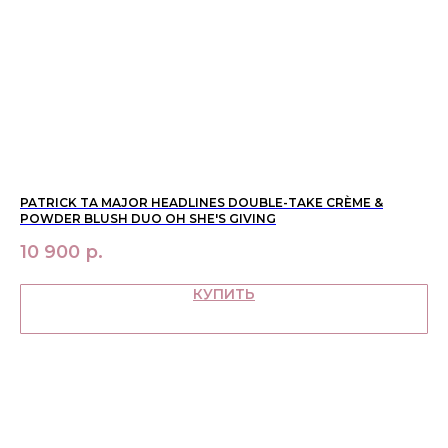
новинки
оферта
макияж
политика
конфиденциальности
уход
О НАС
контакты
WhatsApp
info@bbbeautybuyer.com
Telegram
+7 (919) 992-25-45
Москва, Большая Бронная,
PATRICK TA MAJOR HEADLINES DOUBLE-TAKE CRÈME &
KI
23с1
POWDER BLUSH DUO OH SHE'S GIVING
MA
10 900
р.
8
КУПИТЬ