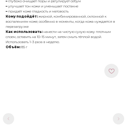
–
глубоко очищает поры и регулирует себум
–
улучшает тон кожи и уменьшает постакне
–
придаёт коже гладкость и матовость
Кому подойдёт:
жирной, комбинированной, склонной к
воспалениям коже; особенно в моменты, когда кожа нуждается в
перезагрузке
Как использовать:
нанести на чистую сухую кожу плотным
слоем, оставить на 10–15 минут, затем смыть тёплой водой.
Использовать 1–3 раза в неделю.
Объём:
85 г
МЕНЮ
ПОКУПАТЕЛЯМ
в наличии
доставка и оплата