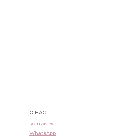
О НАС
ПОКУ
контакты
достав
WhatsApp
оферт
Telegram
полит
Москва, Большая Бронная, 23с1
+7 (91