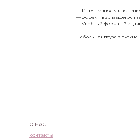
— Интенсивное увлажнение
— Эффект “выспавшегося вз
— Удобный формат: 8 инди
Небольшая пауза в рутине, 
О НАС
ПОКУ
контакты
достав
WhatsApp
оферт
Telegram
полит