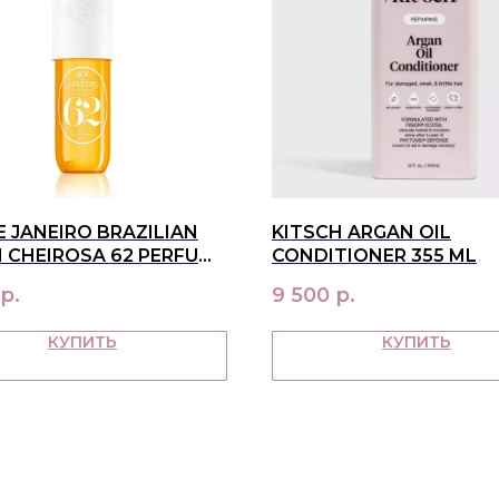
E JANEIRO BRAZILIAN
KITSCH ARGAN OIL
 CHEIROSA 62 PERFUME
CONDITIONER 355 ML
90 МЛ
р.
9 500
р.
КУПИТЬ
КУПИТЬ
О НАС
ПОКУ
контакты
достав