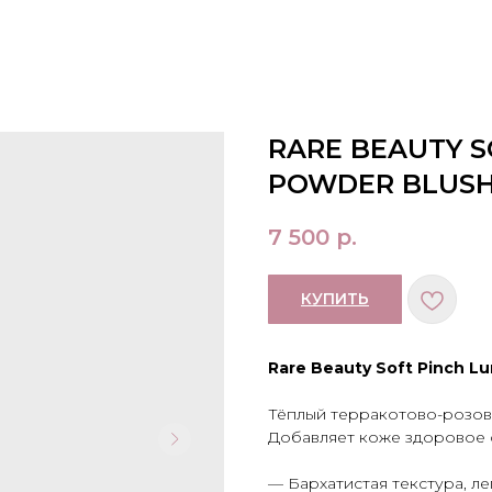
RARE BEAUTY S
POWDER BLUSH
7 500
р.
КУПИТЬ
Rare Beauty Soft Pinch L
Тёплый терракотово-розов
Добавляет коже здоровое с
—
Бархатистая текстура, л