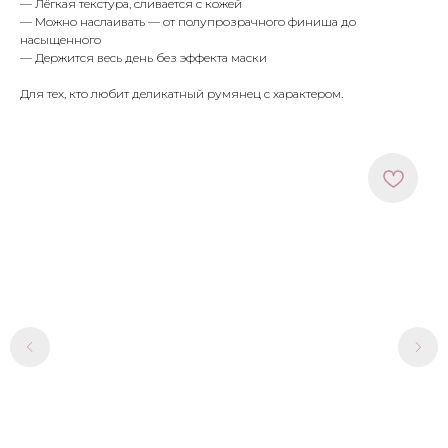
— Лёгкая текстура, сливается с кожей
— Можно наслаивать — от полупрозрачного финиша до
насыщенного
— Держится весь день без эффекта маски
Для тех, кто любит деликатный румянец с характером.
МЕНЮ
ПОКУПАТЕЛЯМ
в наличии
доставка и оплата
новинки
оферта
макияж
политика
конфиденциальности
уход