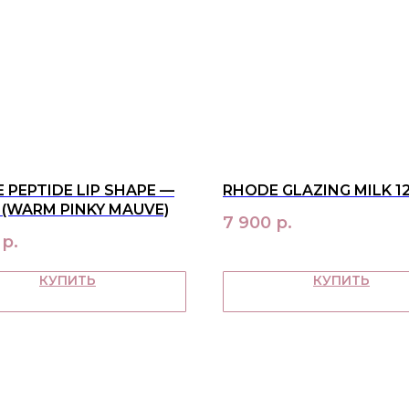
 PEPTIDE LIP SHAPE —
RHODE GLAZING MILK 1
 (WARM PINKY MAUVE)
7 900
р.
р.
КУПИТЬ
КУПИТЬ
О НАС
ПОКУ
контакты
достав