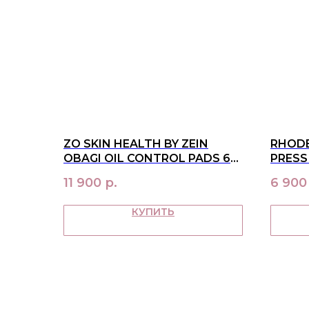
ZO SKIN HEALTH BY ZEIN
RHODE
OBAGI OIL CONTROL PADS 60
PRESS
ШТ
11 900
р.
6 900
КУПИТЬ
МЕНЮ
в наличии