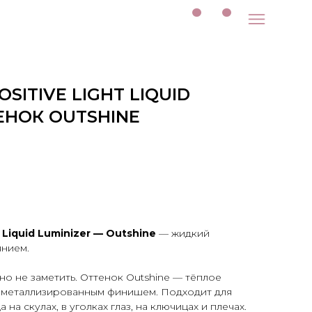
SITIVE LIGHT LIQUID
ЕНОК OUTSHINE
t Liquid Luminizer — Outshine
— жидкий
янием.
о не заметить. Оттенок Outshine — тёплое
м металлизированным финишем. Подходит для
на скулах, в уголках глаз, на ключицах и плечах.