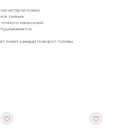
том «второй кожи»
ное сияние
 точного нанесения
стушёвывается
свет ловит каждый поворот головы.