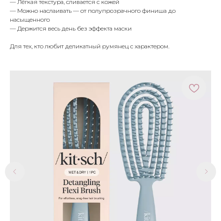
— Лёгкая текстура, сливается с кожей
— Можно наслаивать — от полупрозрачного финиша до
насыщенного
— Держится весь день без эффекта маски
Для тех, кто любит деликатный румянец с характером.
МЕНЮ
ПОКУПАТЕЛЯМ
в наличии
доставка и оплата
новинки
оферта
макияж
политика
конфиденциальности
уход