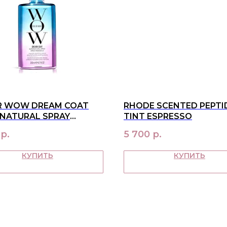
R WOW DREAM COAT
RHODE SCENTED PEPTID
NATURAL SPRAY
TINT ESPRESSO
OW 200 ML
р.
5 700
р.
КУПИТЬ
КУПИТЬ
О НАС
ПОКУ
контакты
достав