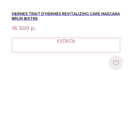
в наличии
доставка и оплата
новинки
оферта
HERMES TRAIT D'HERMÈS REVITALIZING CARE MASCARA
макияж
политика
BRUN BISTRE
конфиденциальности
уход
16 500
р.
О НАС
контакты
КУПИТЬ
WhatsApp
info@bbbeautybuyer.com
Telegram
+7 (919) 992-25-45
Москва, Большая Бронная,
23с1