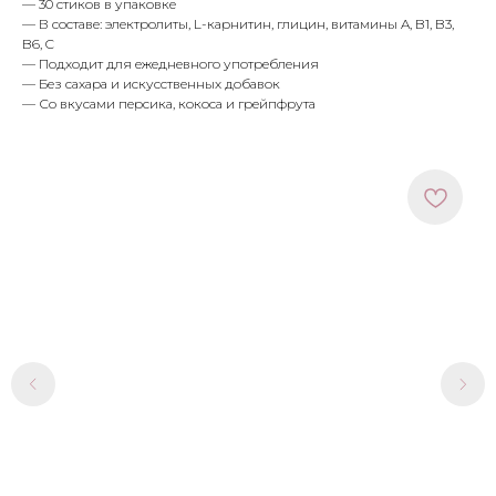
— 30 стиков в упаковке
— В составе: электролиты, L-карнитин, глицин, витамины A, B1, B3,
B6, C
— Подходит для ежедневного употребления
— Без сахара и искусственных добавок
— Со вкусами персика, кокоса и грейпфрута
МЕНЮ
ПОКУПАТЕЛЯМ
в наличии
доставка и оплата
новинки
оферта
макияж
политика
конфиденциальности
уход