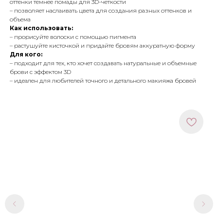
оттенки темнее помады для 3D-четкости
– позволяет наслаивать цвета для создания разных оттенков и
объема
Как использовать:
– прорисуйте волоски с помощью пигмента
– растушуйте кисточкой и придайте бровям аккуратную форму
Для кого:
– подходит для тех, кто хочет создавать натуральные и объемные
брови с эффектом 3D
– идеален для любителей точного и детального макияжа бровей
МЕНЮ
ПОКУПАТЕЛЯМ
в наличии
доставка и оплата