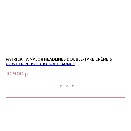
новинки
оферта
макияж
политика
конфиденциальности
уход
О НАС
контакты
WhatsApp
info@bbbeautybuyer.com
Telegram
+7 (919) 992-25-45
Москва, Большая Бронная,
D
PATRICK TA MAJOR HEADLINES DOUBLE-TAKE CRÈME &
KI
23с1
POWDER BLUSH DUO SOFT LAUNCH
5
10 900
р.
КУПИТЬ