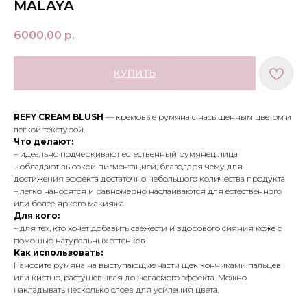
MALAYA
6000,00
р.
КУПИТЬ
REFY CREAM BLUSH
— кремовые румяна с насыщенным цветом и
легкой текстурой.
Что делают:
– идеально подчеркивают естественный румянец лица
– обладают высокой пигментацией, благодаря чему для
достижения эффекта достаточно небольшого количества продукта
– легко наносятся и равномерно наслаиваются для естественного
или более яркого макияжа
МЕНЮ
ПОКУПАТЕЛЯМ
Для кого:
– для тех, кто хочет добавить свежести и здорового сияния коже с
в наличии
доставка и оплата
помощью натуральных оттенков
новинки
оферта
Как использовать:
макияж
политика
Наносите румяна на выступающие части щек кончиками пальцев
конфиденциальности
уход
или кистью, растушевывая до желаемого эффекта. Можно
накладывать несколько слоев для усиления цвета.
О НАС