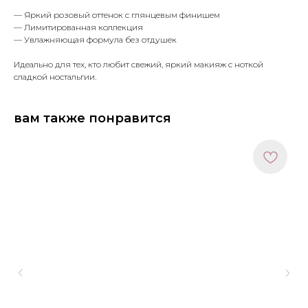
— Яркий розовый оттенок с глянцевым финишем
— Лимитированная коллекция
— Увлажняющая формула без отдушек
Идеально для тех, кто любит свежий, яркий макияж с ноткой
сладкой ностальгии.
вам также понравится
МЕНЮ
ПОКУПАТЕЛЯМ
в наличии
доставка и оплата
новинки
оферта
макияж
политика