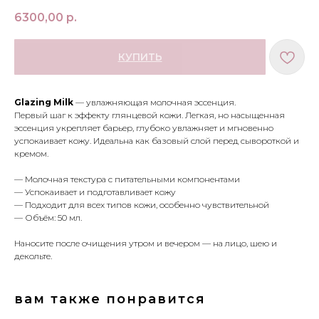
6300,00
р.
КУПИТЬ
Glazing Milk
— увлажняющая молочная эссенция.
Первый шаг к эффекту глянцевой кожи. Легкая, но насыщенная
эссенция укрепляет барьер, глубоко увлажняет и мгновенно
успокаивает кожу. Идеальна как базовый слой перед сывороткой и
кремом.
— Молочная текстура с питательными компонентами
— Успокаивает и подготавливает кожу
— Подходит для всех типов кожи, особенно чувствительной
МЕНЮ
ПОКУПАТЕЛЯМ
— Объём: 50 мл.
в наличии
доставка и оплата
новинки
оферта
Наносите после очищения утром и вечером — на лицо, шею и
макияж
политика
декольте.
конфиденциальности
уход
вам также понравится
О НАС
контакты