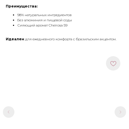
Преимущества:
98% натуральных ингредиентов
Без алюминия и пищевой соды
Сияющий аромат Cheirosa 59
Идеален
для ежедневного комфорта с бразильским акцентом.
МЕНЮ
ПОКУПАТЕЛЯМ
в наличии
доставка и оплата
новинки
оферта