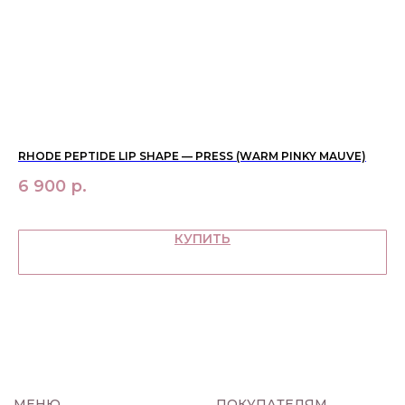
макияж
политика
конфиденциальности
уход
О НАС
контакты
WhatsApp
info@bbbeautybuyer.com
Telegram
+7 (919) 992-25-45
НОК
RHODE PEPTIDE LIP SHAPE — PRESS (WARM PINKY MAUVE)
ME
Москва, Большая Бронная,
23с1
6 900
р.
6
КУПИТЬ