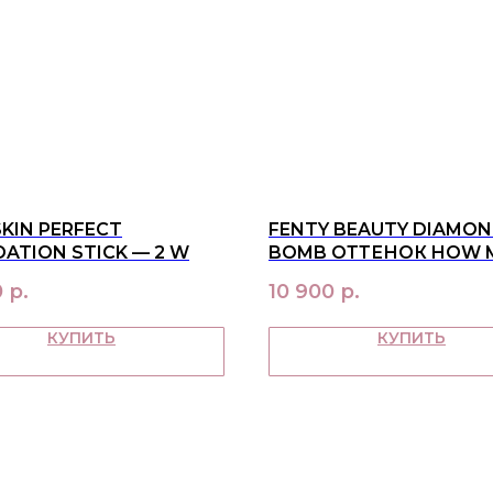
SKIN PERFECT
FENTY BEAUTY DIAMO
ATION STICK — 2 W
BOMB ОТТЕНОК HOW 
CARATS? (01)
0
р.
10 900
р.
КУПИТЬ
КУПИТЬ
О НАС
ПОКУ
контакты
достав