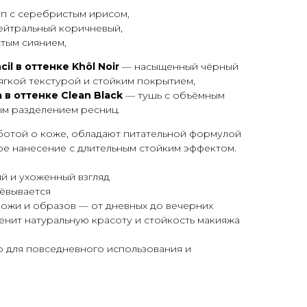
п с серебристым ирисом,
йтральный коричневый,
тым сиянием,
cil в оттенке Khôl Noir
— насыщенный чёрный
мягкой текстурой и стойким покрытием,
 в оттенке Clean Black
— тушь с объёмным
ым разделением ресниц.
аботой о коже, обладают питательной формулой
е нанесение с длительным стойким эффектом.
ий и ухоженный взгляд
шёвывается
 кожи и образов — от дневных до вечерних
ценит натуральную красоту и стойкость макияжа
 для повседневного использования и