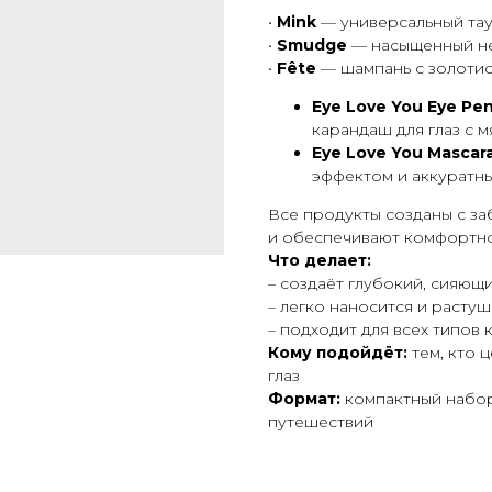
•
Mink
— универсальный тау
•
Smudge
— насыщенный не
•
Fête
— шампань с золотис
Eye Love You Eye Pen
карандаш для глаз с 
Eye Love You Mascara
эффектом и аккуратн
Все продукты созданы с з
и обеспечивают комфортно
Что делает:
– создаёт глубокий, сияющ
– легко наносится и расту
– подходит для всех типов
Кому подойдёт:
тем, кто 
глаз
Формат:
компактный набор
путешествий