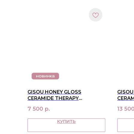
GISOU HONEY GLOSS
GISOU
CERAMIDE THERAPY
CERAM
HYDRATING CONDITIONER
MASK 
7 500
р.
13 50
КУПИТЬ